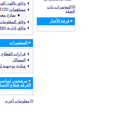
وثائق باللون ال
المؤتمرات ذات
مساهمات
الصلة
نماذج معيا
غرفة الأخبار
وثائق المعلومات (NFO
وثائق إدارية (ADM)
المنشورات
قرارات القطاع ‏ITU-R
المسائل
مبادئ توجيهية ل
مرشحون لمناصب 
لأفرقة قطاع الاتصال
معلومات أخرى