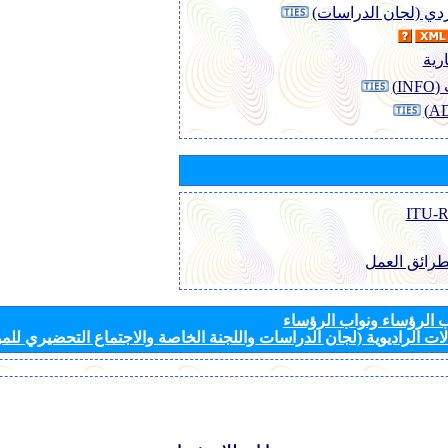
وردي (لجان الدراسات)
رية
I)
طرائق العمل
الرؤساء ونواب الرؤساء
ات الراديوية (لجان الدراسات واللجنة الخاصة والاجتماع التحضيري للمؤ