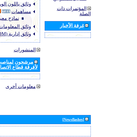
وثائق باللون ال
المؤتمرات ذات
مساهمات
الصلة
نماذج معيا
غرفة الأخبار
وثائق المعلومات (NFO
وثائق إدارية (ADM)
المنشورات
مرشحون لمناصب 
لأفرقة قطاع الاتصال
معلومات أخرى
[Newsflashes]