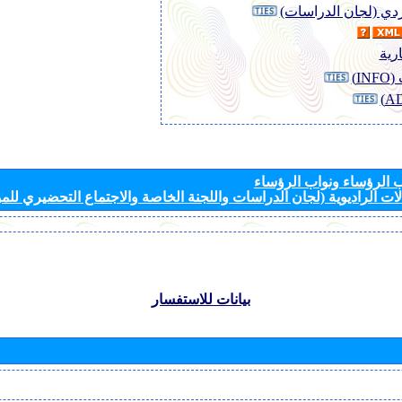
وردي (لجان الدراسات)
رية
I)
الرؤساء ونواب الرؤساء
ات الراديوية (لجان الدراسات واللجنة الخاصة والاجتماع التحضيري للمؤ
بيانات للاستفسار