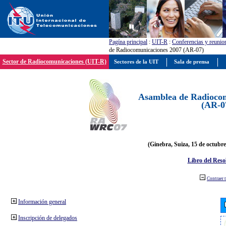
Pagína principal
:
UIT-R
:
Conferencias y reunio
de Radiocomunicaciones 2007 (AR-07)
Sector de Radiocomunicaciones (UIT-R)
Sectores de la UIT
Sala de prensa
Asamblea de Radiocom
(AR-0
(Ginebra, Suiza, 15 de octubre
Libro del Reso
Contraer 
Información general
Inscripción de delegados