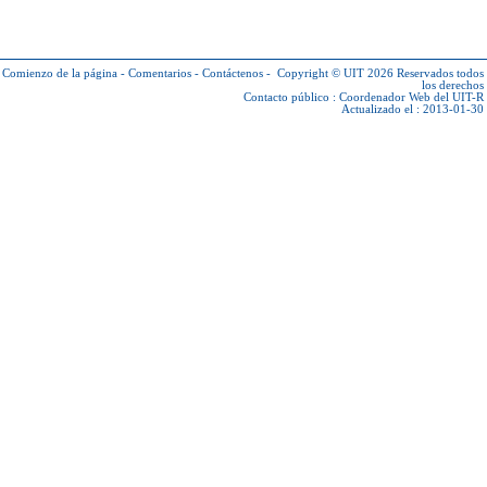
Comienzo de la página
-
Comentarios
-
Contáctenos
-
Copyright © UIT 2026
Reservados todos
los derechos
Contacto público :
Coordenador Web del UIT-R
Actualizado el : 2013-01-30