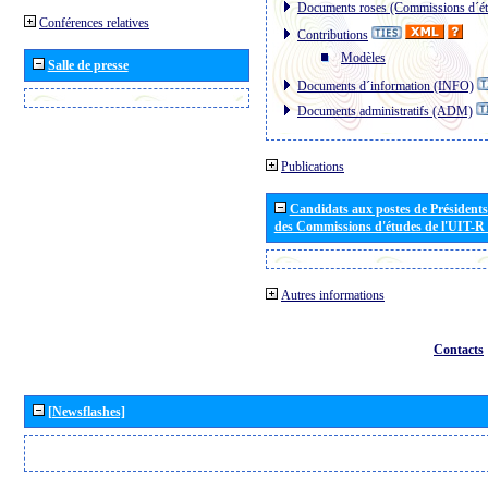
Documents roses (Commissions d´ét
Conférences relatives
Contributions
Modèles
Salle de presse
Documents d´information (INFO)
Documents administratifs (ADM)
Publications
Candidats aux postes de Présidents 
des Commissions d'études de l'UIT-R
Autres informations
Contacts
[Newsflashes]