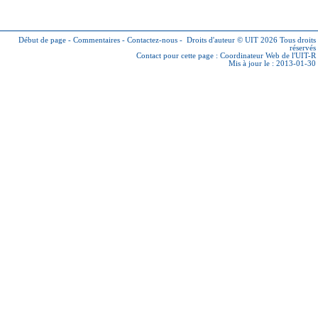
Début de page
-
Commentaires
-
Contactez-nous
-
Droits d'auteur © UIT 2026
Tous droits
réservés
Contact pour cette page :
Coordinateur Web de l'UIT-R
Mis à jour le : 2013-01-30