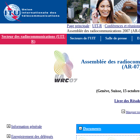
Page principale
:
UIT-R
:
Conférences et réunion
Assemblée des radiocommunications 2007 (AR-
Secteur des radiocommunications (UIT-
Secteurs de l'UIT
Salle de presse
E
R)
Assemblée des radiocom
(AR-07
(Genève, Suisse, 15 octobre
Livre des Résol
Masquer to
Information générale
Documents
Enregistrement des délégués