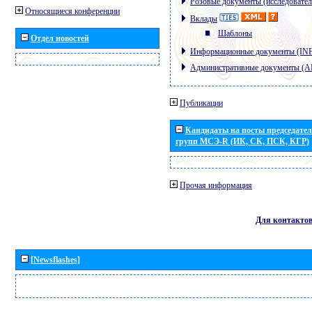
Розовые документы (исследовател
Относящиеся конференции
Вклады
Шаблоны
Отдел новостей
Информационные документы (IN
Административные документы (
Публикации
Кандидаты на посты председател
групп МСЭ-R (ИК, СК, ПСК, КГР)
Прочая информация
Для контакто
[Newsflashes]