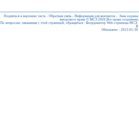
Подняться в верхнюю часть
-
Обратная связь
-
Информация для контактов
-
Знак охраны
авторского права © МСЭ 2026
Все права сохранены
По вопросам, связанным с этой страницей, обращаться :
Координатор Web-страницы МСЭ-
R
Обновлено : 2013-01-30