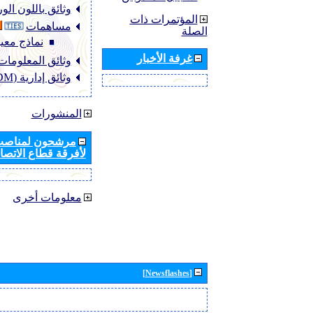
وثائق باللون ال
المؤتمرات ذات
مساهمات
الصلة
نماذج معيا
غرفة الأخبار
وثائق المعلومات (NFO
وثائق إدارية (ADM)
المنشورات
مرشحون لمناصب 
لأفرقة قطاع الاتصال
معلومات أخرى
[Newsflashes]