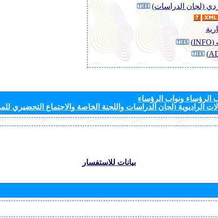
وردي (لجان الدراسات)
رية
I)
الرؤساء ونواب الرؤساء
ات الراديوية (لجان الدراسات واللجنة الخاصة والاجتماع التحضيري للمؤ
بيانات للاستفسار