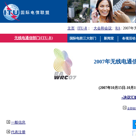
主页
:
ITU-R
； :
大会和会议
; :
RA
: 2007
无线电通信部门(ITU-R)
国际电联三大部门
新闻室
各项活动
2007年无线电通信
(2007年10月15日-10
«决议汇
全部收
一般信息
代表注册