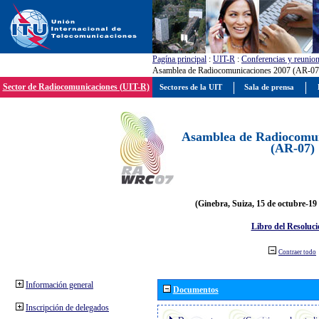
Pagína principal
:
UIT-R
:
Conferencias y reunio
Asamblea de Radiocomunicaciones 2007 (AR-07
Sector de Radiocomunicaciones (UIT-R)
Sectores de la UIT
Sala de prensa
Asamblea de Radiocomun
(AR-07)
(Ginebra, Suiza, 15 de octubre-19
Libro del Resoluci
Contraer todo
Información general
Documentos
Inscripción de delegados