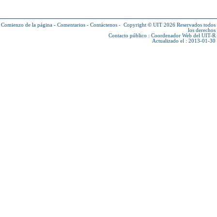
Comienzo de la página
-
Comentarios
-
Contáctenos
-
Copyright © UIT 2026
Reservados todos
los derechos
Contacto público :
Coordenador Web del UIT-R
Actualizado el : 2013-01-30