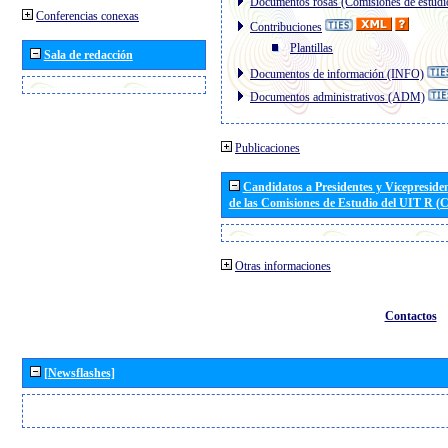
Documentos rosas (Comisiones de estudi
Conferencias conexas
Contribuciones
Plantillas
Sala de redacción
Documentos de información (INFO)
Documentos administrativos (ADM)
Publicaciones
Candidatos a Presidentes y Vicepreside
de las Comisiones de Estudio del UIT R 
Otras informaciones
Contactos
[Newsflashes]