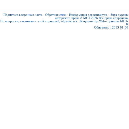
Подняться в верхнюю часть
-
Обратная связь
-
Информация для контактов
-
Знак охраны
авторского права © МСЭ 2026
Все права сохранены
По вопросам, связанным с этой страницей, обращаться :
Координатор Web-страницы МСЭ-
R
Обновлено : 2013-01-30