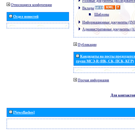
Розовые документы (исследовател
Относящиеся конференции
Вклады
Шаблоны
Отдел новостей
Информационные документы (IN
Административные документы (
Публикации
Кандидаты на посты председател
групп МСЭ-R (ИК, СК, ПСК, КГР)
Прочая информация
Для контакто
[Newsflashes]