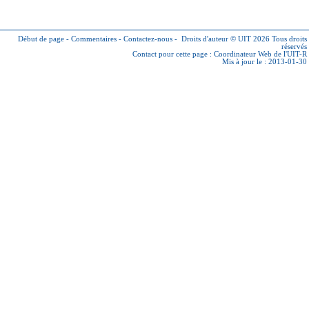
Début de page
-
Commentaires
-
Contactez-nous
-
Droits d'auteur © UIT 2026
Tous droits
réservés
Contact pour cette page :
Coordinateur Web de l'UIT-R
Mis à jour le : 2013-01-30