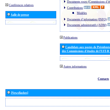
Documents roses (Commissions d´ét
Conférences relatives
Contributions
Modèles
Salle de presse
Documents d´information (INFO)
Documents administratifs (ADM)
Publications
Candidats aux postes de Présidents 
des Commissions d'études de l'UIT-R
Autres informations
Contacts
[Newsflashes]