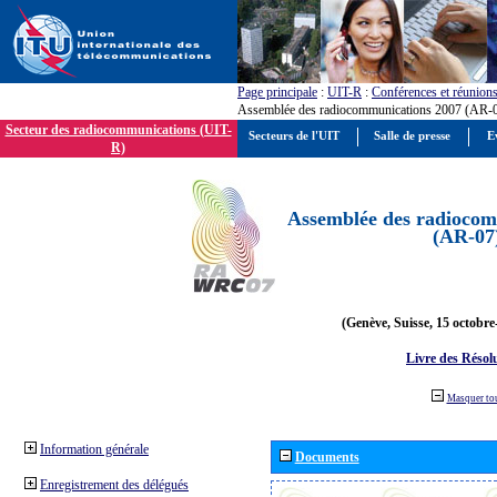
Page principale
:
UIT-R
:
Conférences et réunion
Assemblée des radiocommunications 2007 (AR-
Secteur des radiocommunications (UIT-
Secteurs de l'UIT
Salle de presse
E
R)
Assemblée des radiocom
(AR-07
(Genève, Suisse, 15 octobre
Livre des Résol
Masquer to
Information générale
Documents
Enregistrement des délégués