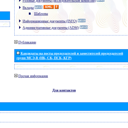
Розовые документы (исследовательские комиссии)
Вклады
Шаблоны
Информационные документы (INFO)
Административные документы (ADM)
Публикации
Кандидаты на посты председателей и заместителей председателей
групп МСЭ-R (ИК, СК, ПСК, КГР)
Прочая информация
Для контактов