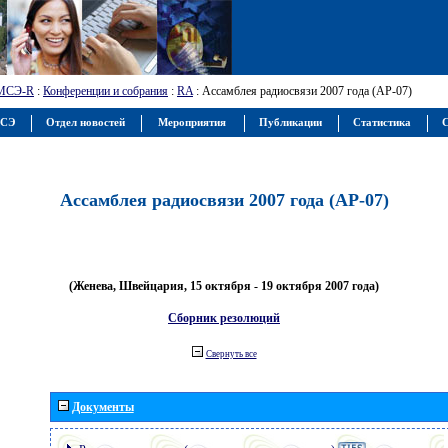
МСЭ-R
:
Конференции и собрания
:
RA
: Ассамблея радиосвязи 2007 года (АР-07)
МСЭ
Отдел новостей
Мероприятия
Публикации
Статистика
С
Ассамблея радиосвязи 2007 года (АР-07)
(Женева, Швейцария, 15 октября - 19 октября 2007 года)
Сборник резолюций
Свернуть все
Документы