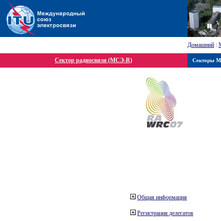
Домашний
:
Сектор радиосвязи (МСЭ-R)
Секторы 
Общая информация
Регистрация делегатов