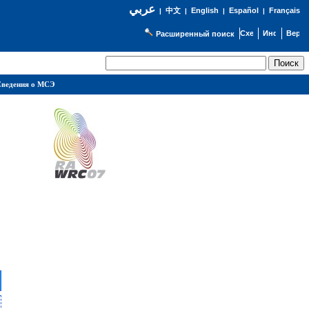
عربي
English
Español
Français
|
中文
|
|
|
Расширенный поиск
ведения о МСЭ