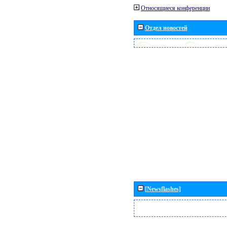
Относящиеся конференции
Отдел новостей
[Newsflashes]