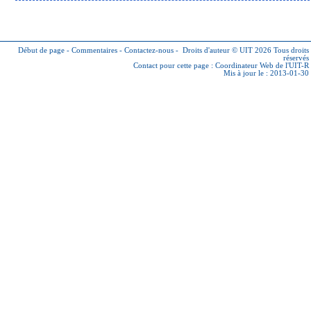
Début de page
-
Commentaires
-
Contactez-nous
-
Droits d'auteur © UIT 2026
Tous droits
réservés
Contact pour cette page :
Coordinateur Web de l'UIT-R
Mis à jour le : 2013-01-30