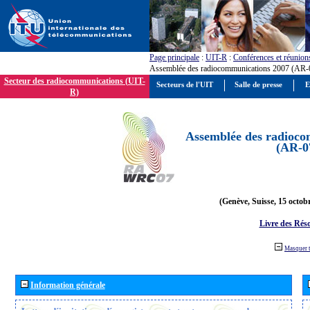
Page principale
:
UIT-R
:
Conférences et réunion
Assemblée des radiocommunications 2007 (AR-
Secteur des radiocommunications (UIT-
Secteurs de l'UIT
Salle de presse
E
R)
Assemblée des radioco
(AR-0
(Genève, Suisse, 15 octob
Livre des Réso
Masquer 
Information générale