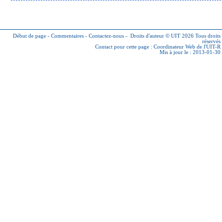
Début de page
-
Commentaires
-
Contactez-nous
-
Droits d'auteur © UIT 2026
Tous droits
réservés
Contact pour cette page :
Coordinateur Web de l'UIT-R
Mis à jour le : 2013-01-30