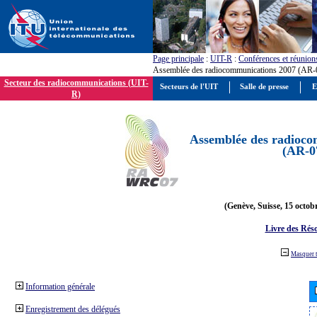
Page principale
:
UIT-R
:
Conférences et réunion
Assemblée des radiocommunications 2007 (AR-
Secteur des radiocommunications (UIT-
Secteurs de l'UIT
Salle de presse
E
R)
Assemblée des radioco
(AR-0
(Genève, Suisse, 15 octob
Livre des Réso
Masquer 
Information générale
Enregistrement des délégués