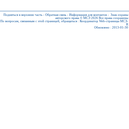
Подняться в верхнюю часть
-
Обратная связь
-
Информация для контактов
-
Знак охраны
авторского права © МСЭ 2026
Все права сохранены
По вопросам, связанным с этой страницей, обращаться :
Координатор Web-страницы МСЭ-
R
Обновлено : 2013-01-30