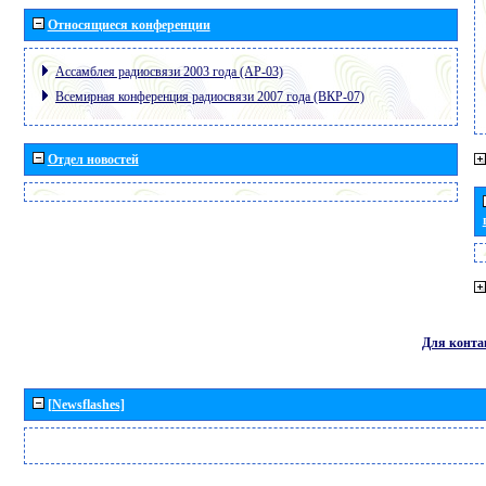
Относящиеся конференции
Ассамблея радиосвязи 2003 года (АР-03)
Всемирная конференция радиосвязи 2007 года (ВКР-07)
Отдел новостей
Для конта
[Newsflashes]