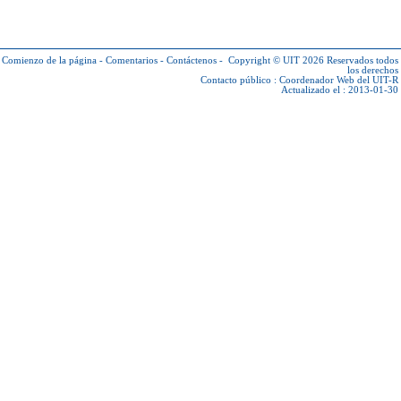
Comienzo de la página
-
Comentarios
-
Contáctenos
-
Copyright © UIT 2026
Reservados todos
los derechos
Contacto público :
Coordenador Web del UIT-R
Actualizado el : 2013-01-30