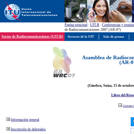
Pagína principal
:
UIT-R
:
Conferencias y reunio
de Radiocomunicaciones 2007 (AR-07)
Sector de Radiocomunicaciones (UIT-R)
Sectores de la UIT
Sala de prensa
Asamblea de Radiocom
(AR-0
(Ginebra, Suiza, 15 de octubre
Libro del Reso
Contraer 
Información general
Inscripción de delegados