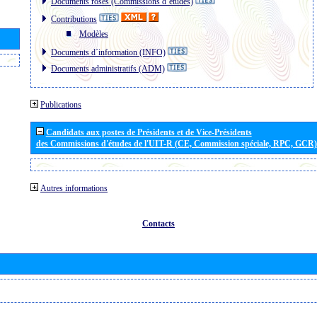
Documents roses (Commissions d´études)
Contributions
Modèles
Documents d´information (INFO)
Documents administratifs (ADM)
Publications
Candidats aux postes de Présidents et de Vice-Présidents
des Commissions d'études de l'UIT-R (CE, Commission spéciale, RPC, GCR)
Autres informations
Contacts