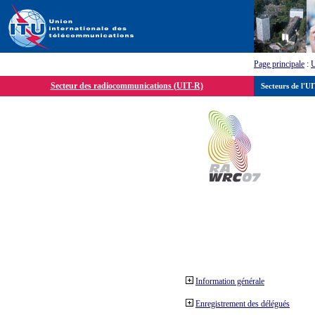
Page principale
:
Secteur des radiocommunications (UIT-R)
Secteurs de l'U
Information générale
Enregistrement des délégués