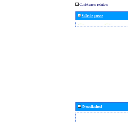
Conférences relatives
Salle de presse
[Newsflashes]