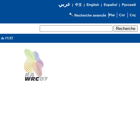
عربي
English
Español
Русский
|
中文
|
|
|
Recherche avancée
 de l'UIT