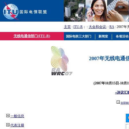
主页
:
ITU-R
； :
大会和会议
; :
RA
: 2007
无线电通信部门(ITU-R)
国际电联三大部门
新闻室
各项活动
2007年无线电通信
(2007年10月15日-10
«决议汇
全部收
一般信息
代表注册