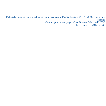
Début de page
-
Commentaires
-
Contactez-nous
-
Droits d'auteur © UIT 2026
Tous droits
réservés
Contact pour cette page :
Coordinateur Web de l'UIT-R
Mis à jour le : 2013-01-30