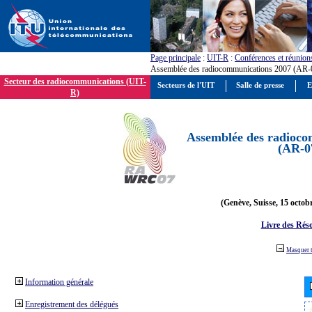
Page principale
:
UIT-R
:
Conférences et réunion
Assemblée des radiocommunications 2007 (AR-
Secteur des radiocommunications (UIT-
Secteurs de l'UIT
Salle de presse
E
R)
Assemblée des radioco
(AR-0
(Genève, Suisse, 15 octob
Livre des Réso
Masquer 
Information générale
Enregistrement des délégués