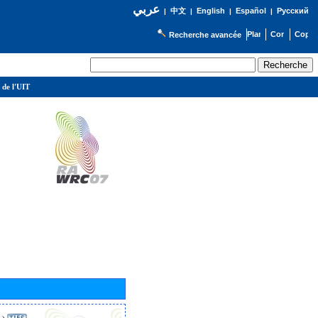
عربي
English
Español
Русский
|
中文
|
|
|
Recherche avancée
 de l'UIT