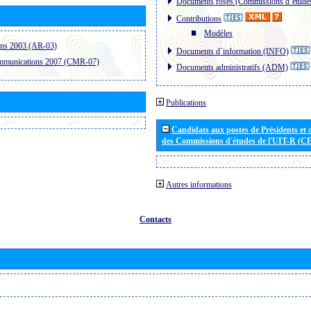
Documents roses (Commissions d´étude
Contributions
Modèles
ons 2003 (AR-03)
Documents d´information (INFO)
ommunications 2007 (CMR-07)
Documents administratifs (ADM)
Publications
Candidats aux postes de Présidents et 
des Commissions d'études de l'UIT-R (C
Autres informations
Contacts