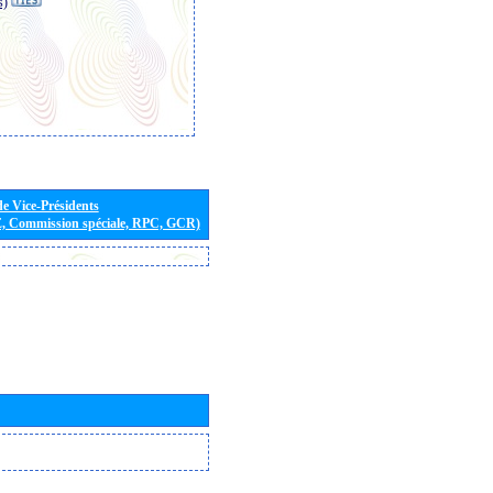
s)
de Vice-Présidents
E, Commission spéciale, RPC, GCR)