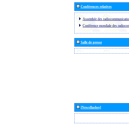
Conférences relatives
Assembée des radiocommunicati
Conférence mondiale des radioc
Salle de presse
[Newsflashes]