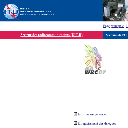
Page principale
:
Secteur des radiocommunications (UIT-R)
Secteurs de l'U
Information générale
Enregistrement des délégués