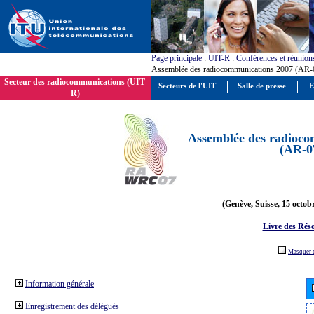
Page principale
:
UIT-R
:
Conférences et réunion
Assemblée des radiocommunications 2007 (AR-
Secteur des radiocommunications (UIT-
Secteurs de l'UIT
Salle de presse
E
R)
Assemblée des radioco
(AR-0
(Genève, Suisse, 15 octob
Livre des Réso
Masquer 
Information générale
Enregistrement des délégués