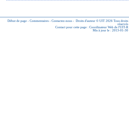
Début de page
-
Commentaires
-
Contactez-nous
-
Droits d'auteur © UIT 2026
Tous droits
réservés
Contact pour cette page :
Coordinateur Web de l'UIT-R
Mis à jour le : 2013-01-30