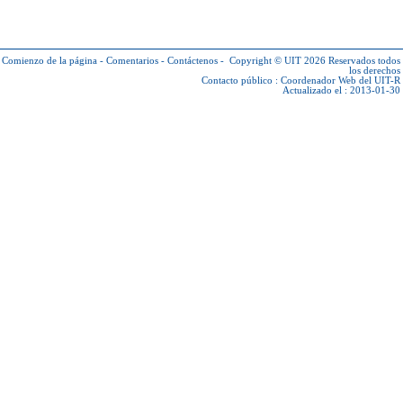
Comienzo de la página
-
Comentarios
-
Contáctenos
-
Copyright © UIT 2026
Reservados todos
los derechos
Contacto público :
Coordenador Web del UIT-R
Actualizado el : 2013-01-30