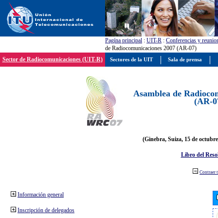
Pagína principal
:
UIT-R
:
Conferencias y reunio
de Radiocomunicaciones 2007 (AR-07)
Sector de Radiocomunicaciones (UIT-R)
Sectores de la UIT
Sala de prensa
Asamblea de Radiocom
(AR-0
(Ginebra, Suiza, 15 de octubre
Libro del Reso
Contraer 
Información general
Inscripción de delegados