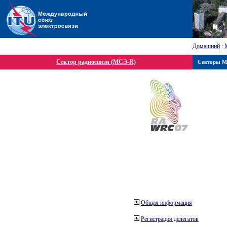
Домашний
:
Сектор радиосвязи (МСЭ-R)
Секторы 
Общая информация
Регистрация делегатов