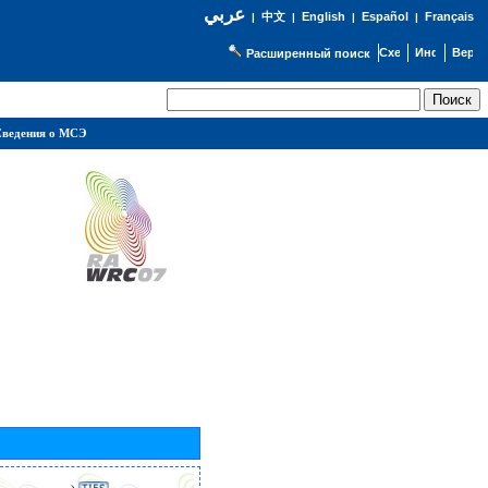
عربي
English
Español
Français
|
中文
|
|
|
Расширенный поиск
ведения о МСЭ