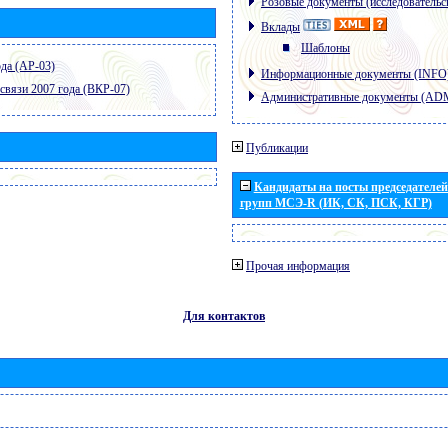
Розовые документы (исследовательс
Вклады
Шаблоны
да (АР-03)
Информационные документы (INFO
связи 2007 года (ВКР-07)
Административные документы (AD
Публикации
Кандидаты на посты председателей 
групп МСЭ-R (ИК, СК, ПСК, КГР)
Прочая информация
Для контактов