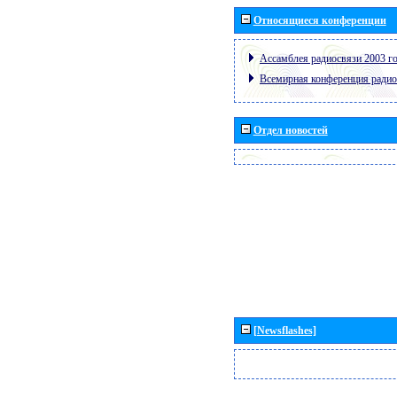
Относящиеся конференции
Ассамблея радиосвязи 2003 го
Всемирная конференция радио
Отдел новостей
[Newsflashes]