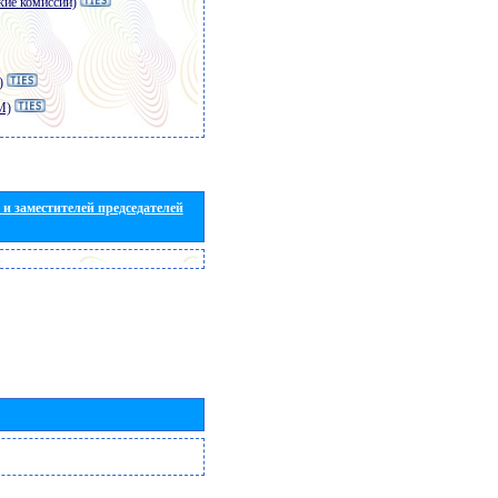
кие комиссии)
)
M)
и заместителей председателей