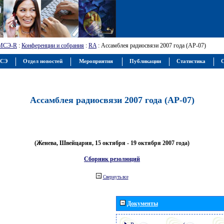
МСЭ-R
:
Конференции и собрания
:
RA
: Ассамблея радиосвязи 2007 года (АР-07)
МСЭ
Отдел новостей
Мероприятия
Публикации
Статистика
С
Ассамблея радиосвязи 2007 года (АР-07)
(Женева, Швейцария, 15 октября - 19 октября 2007 года)
Сборник резолюций
Свернуть все
Документы