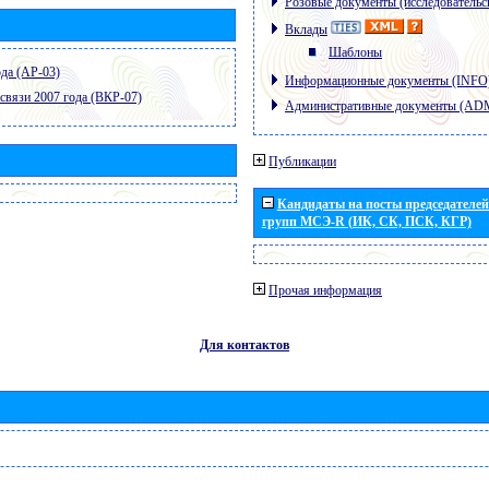
Розовые документы (исследовательс
Вклады
Шаблоны
да (АР-03)
Информационные документы (INFO
связи 2007 года (ВКР-07)
Административные документы (AD
Публикации
Кандидаты на посты председателей 
групп МСЭ-R (ИК, СК, ПСК, КГР)
Прочая информация
Для контактов