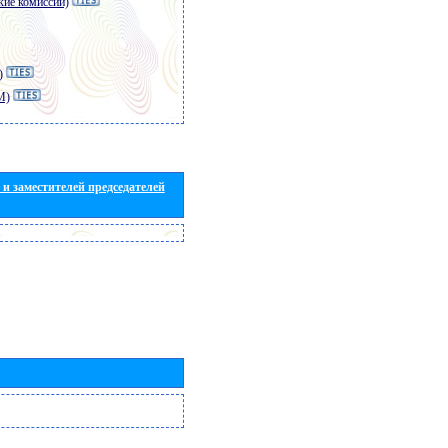
кие комиссии)
)
M)
и заместителей председателей