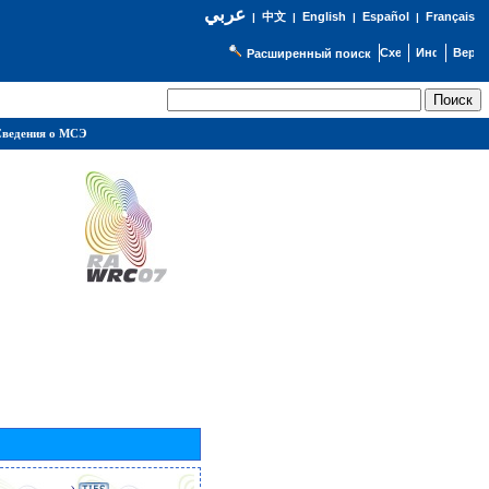
عربي
English
Español
Français
|
中文
|
|
|
Расширенный поиск
ведения о МСЭ