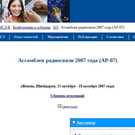
МСЭ-R
:
Конференции и собрания
:
RA
: Ассамблея радиосвязи 2007 года (АР-07)
МСЭ
Отдел новостей
Мероприятия
Публикации
Статистика
С
Ассамблея радиосвязи 2007 года (АР-07)
(Женева, Швейцария, 15 октября - 19 октября 2007 года)
Сборник резолюций
Свернуть все
Документы