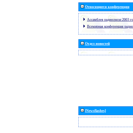
Относящиеся конференции
Ассамблея радиосвязи 2003 го
Всемирная конференция радио
Отдел новостей
[Newsflashes]