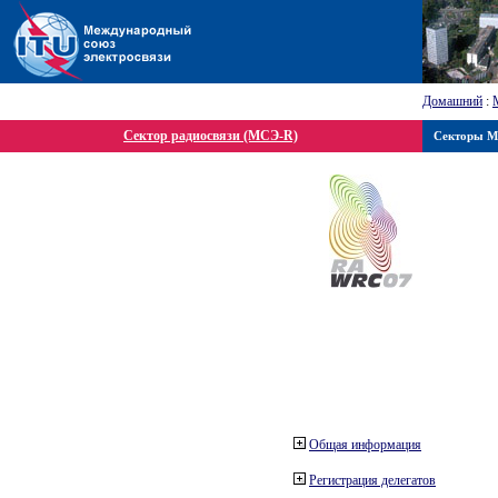
Домашний
:
Сектор радиосвязи (МСЭ-R)
Секторы 
Общая информация
Регистрация делегатов