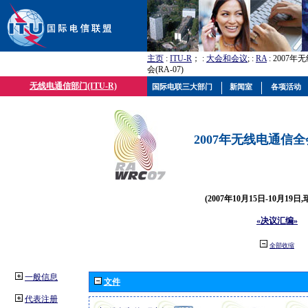
主页
:
ITU-R
； :
大会和会议
; :
RA
: 2007
会(RA-07)
无线电通信部门(ITU-R)
国际电联三大部门
新闻室
各项活动
2007年无线电通信全会(
(2007年10月15日-10月19日
«决议汇编»
全部收缩
一般信息
文件
代表注册