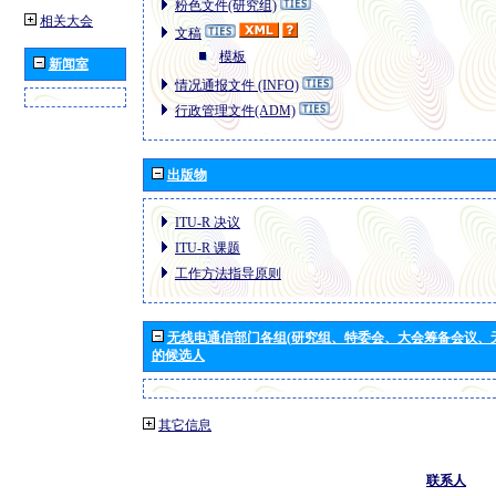
粉色文件(研究组)
相关大会
文稿
模板
新闻室
情况通报文件 (INFO)
行政管理文件(ADM)
出版物
ITU-R 决议
ITU-R 课题
工作方法指导原则
无线电通信部门各组(研究组、特委会、大会筹备会议、
的候选人
其它信息
联系人