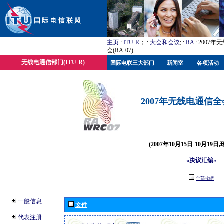
主页
:
ITU-R
； :
大会和会议
; :
RA
: 2007
会(RA-07)
无线电通信部门(ITU-R)
国际电联三大部门
新闻室
各项活动
2007年无线电通信全会(
(2007年10月15日-10月19日
«决议汇编»
全部收缩
一般信息
文件
代表注册