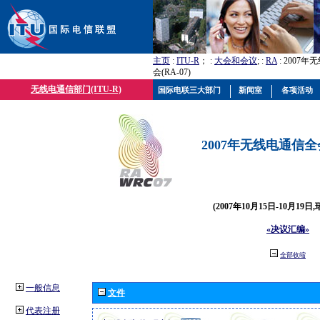
主页
:
ITU-R
； :
大会和会议
; :
RA
: 2007
会(RA-07)
无线电通信部门(ITU-R)
国际电联三大部门
新闻室
各项活动
2007年无线电通信全会(
(2007年10月15日-10月19日
«决议汇编»
全部收缩
一般信息
文件
代表注册