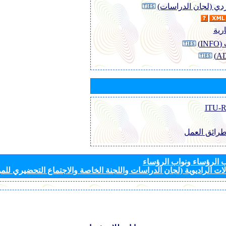
وردي (لجان الدراسات)
رية
I)
طرائق العمل
الرؤساء ونواب الرؤساء
ات الراديوية (لجان الدراسات واللجنة الخاصة والاجتماع التحضيري للمؤ