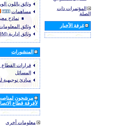
وثائق باللون ال
المؤتمرات ذات
مساهمات
الصلة
نماذج معيا
غرفة الأخبار
وثائق المعلومات (NFO
وثائق إدارية (ADM)
المنشورات
قرارات القطاع ‏ITU-R
المسائل
مبادئ توجيهية ل
مرشحون لمناصب 
لأفرقة قطاع الاتصال
معلومات أخرى