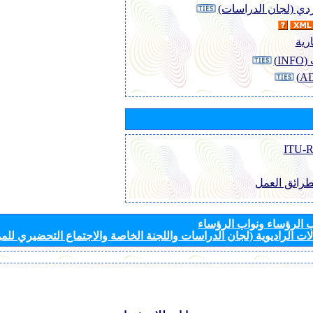
وردي (لجان الدراسات)
رية
I)
طرائق العمل
الرؤساء ونواب الرؤساء
ات الراديوية (لجان الدراسات واللجنة الخاصة والاجتماع التحضيري للمؤ