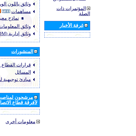
وثائق باللون ال
المؤتمرات ذات
مساهمات
الصلة
نماذج معيا
غرفة الأخبار
وثائق المعلومات (NFO
وثائق إدارية (ADM)
المنشورات
قرارات القطاع ‏ITU-R
المسائل
مبادئ توجيهية ل
مرشحون لمناصب 
لأفرقة قطاع الاتصال
معلومات أخرى