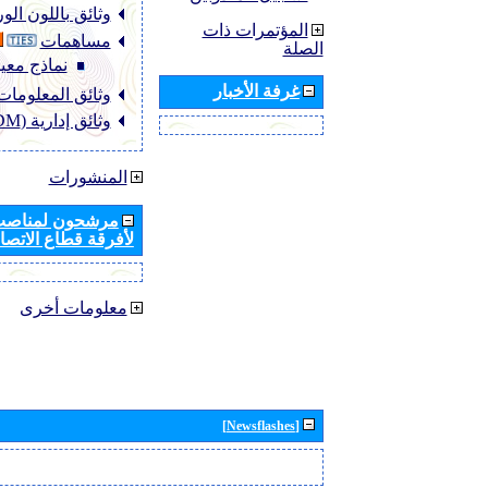
وثائق باللون ال
المؤتمرات ذات
مساهمات
الصلة
نماذج معيا
غرفة الأخبار
وثائق المعلومات (NFO
وثائق إدارية (ADM)
المنشورات
مرشحون لمناصب 
لأفرقة قطاع الاتصال
معلومات أخرى
[Newsflashes]