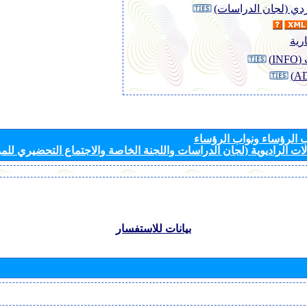
وردي (لجان الدراسات)
رية
I)
الرؤساء ونواب الرؤساء
ات الراديوية (لجان الدراسات واللجنة الخاصة والاجتماع التحضيري للمؤ
بيانات للاستفسار