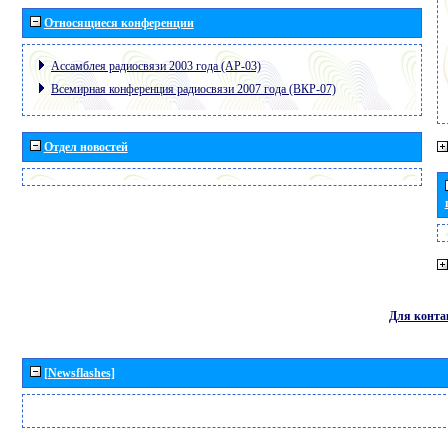
Относящиеся конференции
Ассамблея радиосвязи 2003 года (АР-03)
Всемирная конференция радиосвязи 2007 года (ВКР-07)
Отдел новостей
Для конта
[Newsflashes]