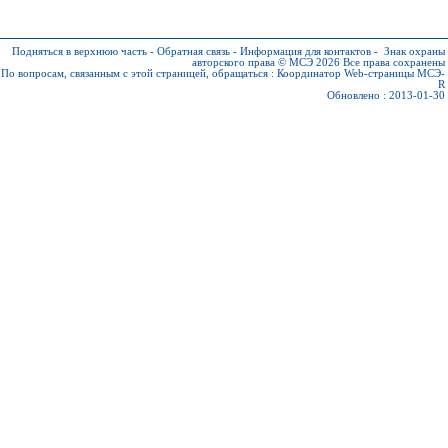
Подняться в верхнюю часть
-
Обратная связь
-
Информация для контактов
-
Знак охраны
авторского права © МСЭ 2026
Все права сохранены
По вопросам, связанным с этой страницей, обращаться :
Координатор Web-страницы МСЭ-
R
Обновлено : 2013-01-30