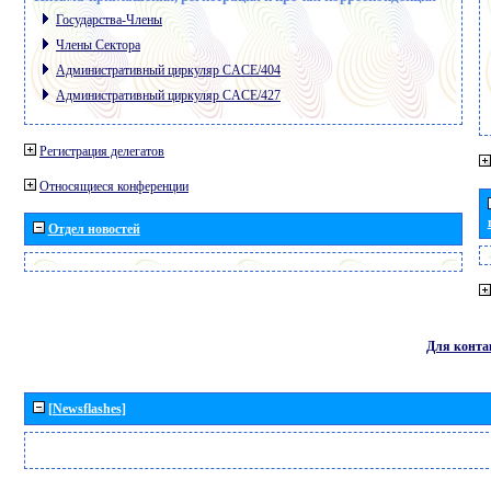
Государства-Члены
Члены Сектора
Административный циркуляр CACE/404
Административный циркуляр CACE/427
Регистрация делегатов
Относящиеся конференции
Отдел новостей
Для конта
[Newsflashes]