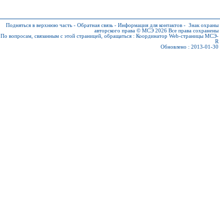
Подняться в верхнюю часть
-
Обратная связь
-
Информация для контактов
-
Знак охраны
авторского права © МСЭ 2026
Все права сохранены
По вопросам, связанным с этой страницей, обращаться :
Координатор Web-страницы МСЭ-
R
Обновлено : 2013-01-30