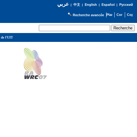
عربي
English
Español
Русский
|
中文
|
|
|
Recherche avancée
 de l'UIT