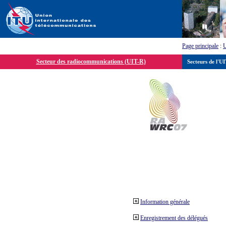
Page principale
:
Secteur des radiocommunications (UIT-R)
Secteurs de l'U
Information générale
Enregistrement des délégués