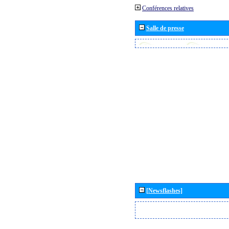
Conférences relatives
Salle de presse
[Newsflashes]