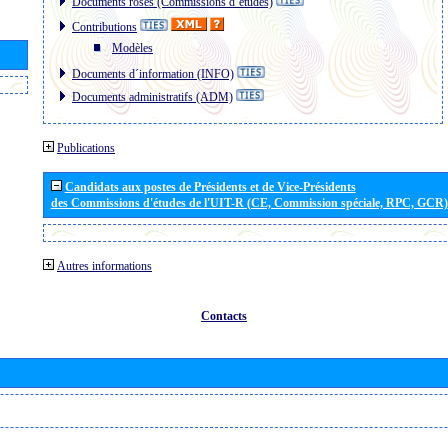
Documents roses (Commissions d´études)
Contributions
Modèles
Documents d´information (INFO)
Documents administratifs (ADM)
Publications
Candidats aux postes de Présidents et de Vice-Présidents
des Commissions d'études de l'UIT-R (CE, Commission spéciale, RPC, GCR)
Autres informations
Contacts