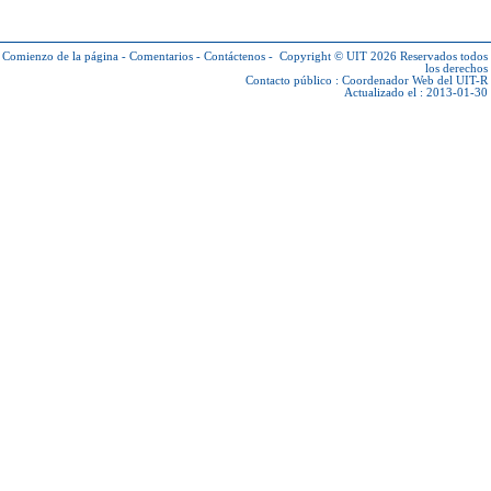
Comienzo de la página
-
Comentarios
-
Contáctenos
-
Copyright © UIT 2026
Reservados todos
los derechos
Contacto público :
Coordenador Web del UIT-R
Actualizado el : 2013-01-30