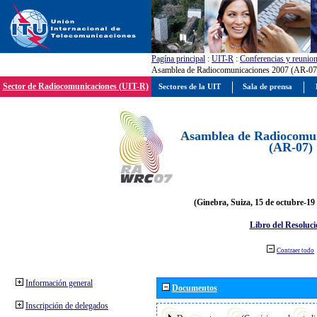
Pagína principal
:
UIT-R
:
Conferencias y reunio
Asamblea de Radiocomunicaciones 2007 (AR-07
Sector de Radiocomunicaciones (UIT-R)
Sectores de la UIT
Sala de prensa
Asamblea de Radiocomun
(AR-07)
(Ginebra, Suiza, 15 de octubre-19
Libro del Resoluci
Contraer todo
Información general
Documentos
Inscripción de delegados