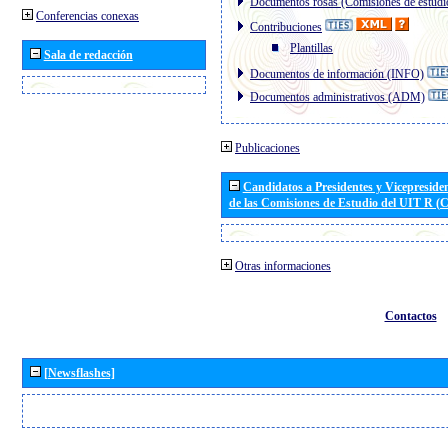
Documentos rosas (Comisiones de estudi
Conferencias conexas
Contribuciones
Plantillas
Sala de redacción
Documentos de información (INFO)
Documentos administrativos (ADM)
Publicaciones
Candidatos a Presidentes y Vicepreside
de las Comisiones de Estudio del UIT R 
Otras informaciones
Contactos
[Newsflashes]