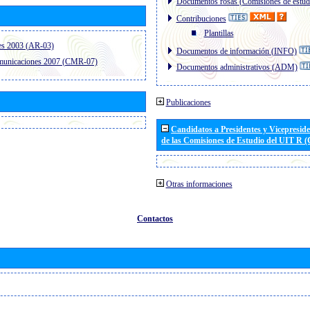
Documentos rosas (Comisiones de estud
Contribuciones
Plantillas
es 2003 (AR-03)
Documentos de información (INFO)
omunicaciones 2007 (CMR-07)
Documentos administrativos (ADM)
Publicaciones
Candidatos a Presidentes y Vicepresid
de las Comisiones de Estudio del UIT R 
Otras informaciones
Contactos