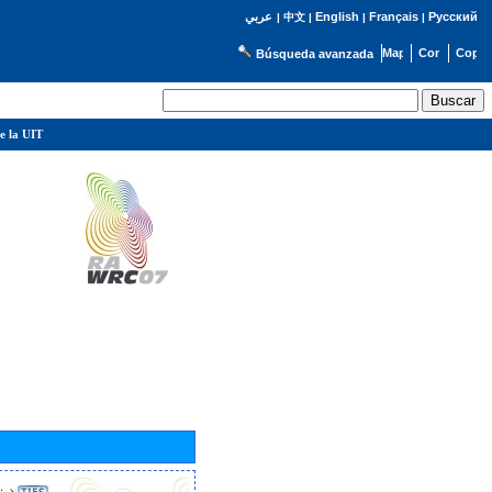
English
Français
Русский
عربي
|
中文
|
|
|
Búsqueda avanzada
e la UIT