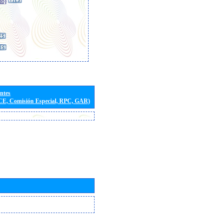
io)
entes
(CE, Comisión Especial, RPC, GAR)