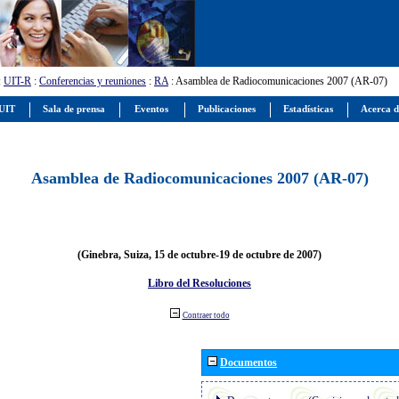
:
UIT-R
:
Conferencias y reuniones
:
RA
: Asamblea de Radiocomunicaciones 2007 (AR-07)
 UIT
Sala de prensa
Eventos
Publicaciones
Estadísticas
Acerca d
Asamblea de Radiocomunicaciones 2007 (AR-07)
(Ginebra, Suiza, 15 de octubre-19 de octubre de 2007)
Libro del Resoluciones
Contraer todo
Documentos