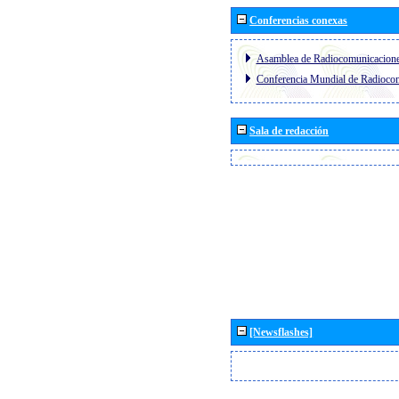
Conferencias conexas
Asamblea de Radiocomunicacion
Conferencia Mundial de Radioc
Sala de redacción
[Newsflashes]