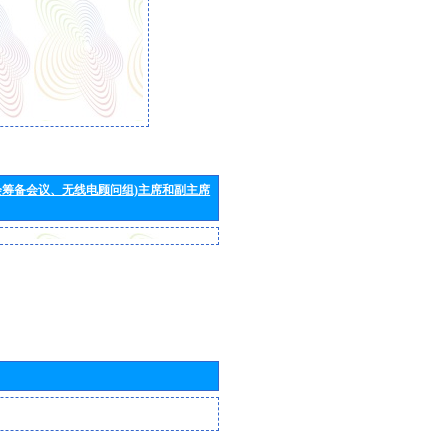
会筹备会议、无线电顾问组)主席和副主席