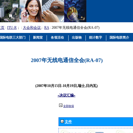
主页
:
ITU-R
； :
大会和会议
; :
RA
: 2007年无线电通信全会(RA-07)
国际电联三大部门
新闻室
各项活动
出版物
统计数字
国际电联简介
2007年无线电通信全会(RA-07)
(2007年10月15日-10月19日,瑞士,日内瓦)
«决议汇编»
全部收缩
文件