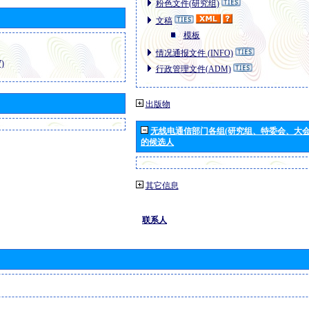
粉色文件(研究组)
文稿
模板
情况通报文件 (INFO)
)
行政管理文件(ADM)
出版物
无线电通信部门各组(研究组、特委会、大
的候选人
其它信息
联系人