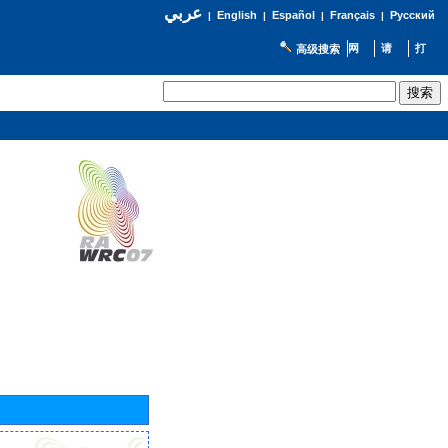
عربي
English
Español
Français
Русский
|
|
|
|
高级搜索