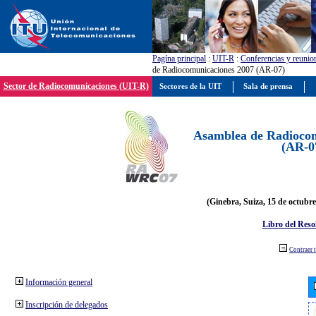
Pagína principal
:
UIT-R
:
Conferencias y reunio
de Radiocomunicaciones 2007 (AR-07)
Sector de Radiocomunicaciones (UIT-R)
Sectores de la UIT
Sala de prensa
Asamblea de Radiocom
(AR-0
(Ginebra, Suiza, 15 de octubre
Libro del Reso
Contraer 
Información general
Inscripción de delegados