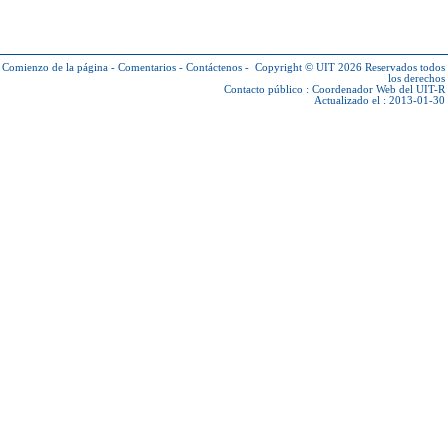
Comienzo de la página
-
Comentarios
-
Contáctenos
-
Copyright © UIT 2026
Reservados todos
los derechos
Contacto público :
Coordenador Web del UIT-R
Actualizado el : 2013-01-30