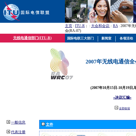
主页
:
ITU-R
； :
大会和会议
; :
RA
: 2007
会(RA-07)
无线电通信部门(ITU-R)
国际电联三大部门
新闻室
各项活动
2007年无线电通信全会(
(2007年10月15日-10月19日
«决议汇编»
全部收缩
一般信息
文件
代表注册