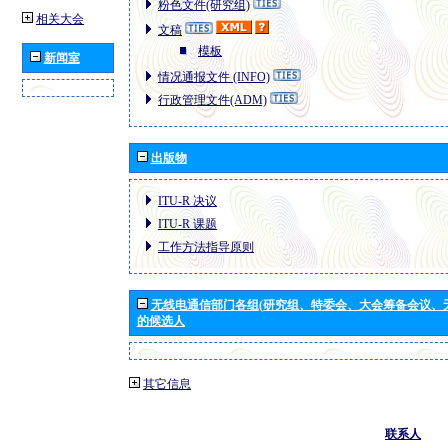
粉色文件(研究组)
相关大会
文稿
模板
新闻室
情况通报文件 (INFO)
行政管理文件(ADM)
出版物
ITU-R 决议
ITU-R 课题
工作方法指导原则
无线电通信部门各组(研究组、特委会、大会筹备会议、
的候选人
其它信息
联系人