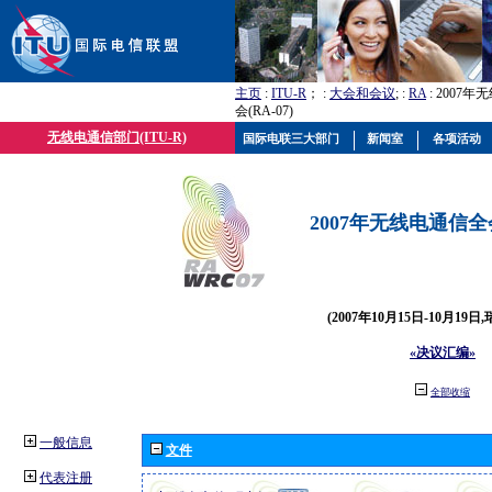
主页
:
ITU-R
； :
大会和会议
; :
RA
: 2007
会(RA-07)
无线电通信部门(ITU-R)
国际电联三大部门
新闻室
各项活动
2007年无线电通信全会(
(2007年10月15日-10月19日
«决议汇编»
全部收缩
一般信息
文件
代表注册