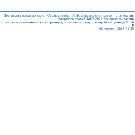
Подняться в верхнюю часть
-
Обратная связь
-
Информация для контактов
-
Знак охраны
авторского права © МСЭ 2026
Все права сохранены
По вопросам, связанным с этой страницей, обращаться :
Координатор Web-страницы МСЭ-
R
Обновлено : 2013-01-30