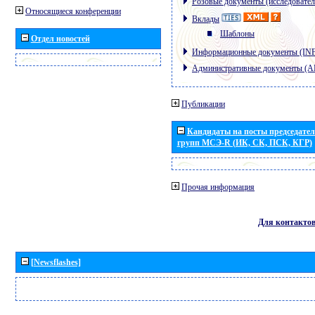
Розовые документы (исследовател
Относящиеся конференции
Вклады
Шаблоны
Отдел новостей
Информационные документы (IN
Административные документы (
Публикации
Кандидаты на посты председател
групп МСЭ-R (ИК, СК, ПСК, КГР)
Прочая информация
Для контакто
[Newsflashes]