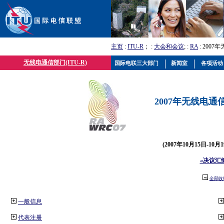
主页
:
ITU-R
； :
大会和会议
; :
RA
: 2007
无线电通信部门(ITU-R)
国际电联三大部门
新闻室
各项活动
2007年无线电通信
(2007年10月15日-10
«决议汇
全部收
一般信息
代表注册