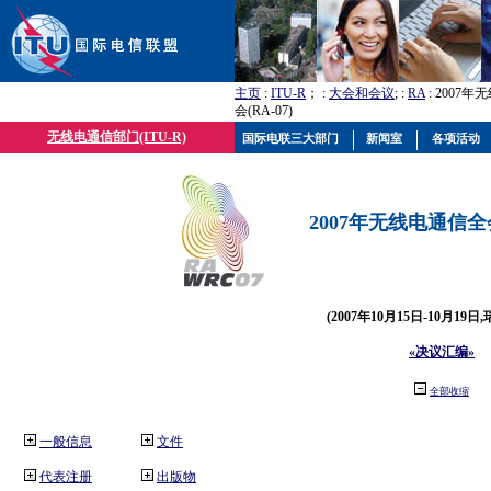
主页
:
ITU-R
； :
大会和会议
; :
RA
: 2007
会(RA-07)
无线电通信部门(ITU-R)
国际电联三大部门
新闻室
各项活动
2007年无线电通信全会(
(2007年10月15日-10月19日
«决议汇编»
全部收缩
一般信息
文件
代表注册
出版物