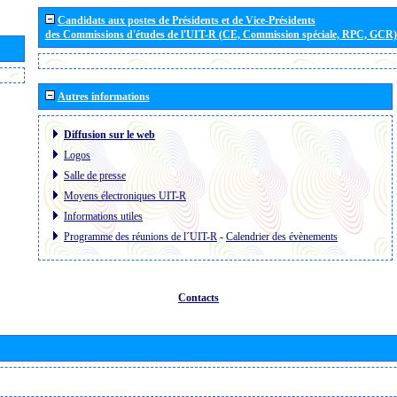
Candidats aux postes de Présidents et de Vice-Présidents
des Commissions d'études de l'UIT-R (CE, Commission spéciale, RPC, GCR)
Autres informations
Diffusion sur le web
Logos
Salle de presse
Moyens électroniques UIT-R
Informations utiles
Programme des réunions de l´UIT-R
-
Calendrier des évènements
Contacts