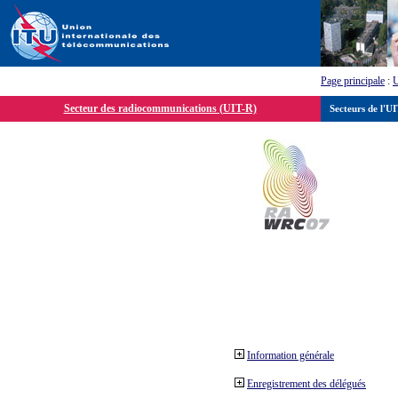
Page principale
:
Secteur des radiocommunications (UIT-R)
Secteurs de l'U
Information générale
Enregistrement des délégués