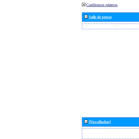
Conférences relatives
Salle de presse
[Newsflashes]