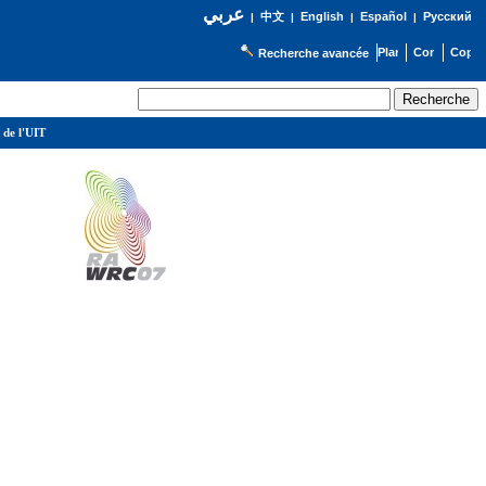
عربي
English
Español
Русский
|
中文
|
|
|
Recherche avancée
 de l'UIT