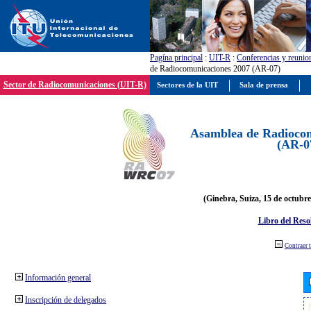
Pagína principal
:
UIT-R
:
Conferencias y reunio
de Radiocomunicaciones 2007 (AR-07)
Sector de Radiocomunicaciones (UIT-R)
Sectores de la UIT
Sala de prensa
Asamblea de Radiocom
(AR-0
(Ginebra, Suiza, 15 de octubre
Libro del Reso
Contraer 
Información general
Inscripción de delegados