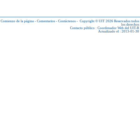
Comienzo de la página
-
Comentarios
-
Contáctenos
-
Copyright © UIT 2026
Reservados todos
los derechos
Contacto público :
Coordenador Web del UIT-R
Actualizado el : 2013-01-30