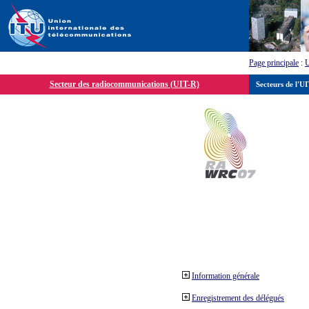
Page principale
:
Secteur des radiocommunications (UIT-R)
Secteurs de l'U
Information générale
Enregistrement des délégués