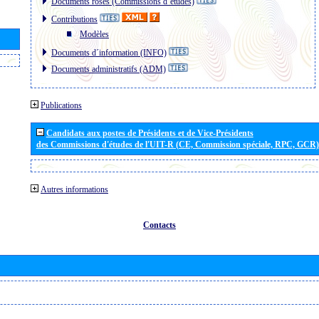
Documents roses (Commissions d´études)
Contributions
Modèles
Documents d´information (INFO)
Documents administratifs (ADM)
Publications
Candidats aux postes de Présidents et de Vice-Présidents
des Commissions d'études de l'UIT-R (CE, Commission spéciale, RPC, GCR)
Autres informations
Contacts