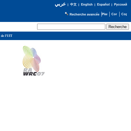
عربي
English
Español
Русский
|
中文
|
|
|
Recherche avancée
 de l'UIT