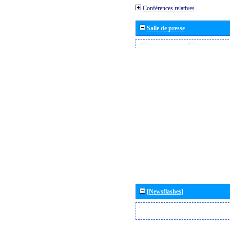
Conférences relatives
Salle de presse
[Newsflashes]