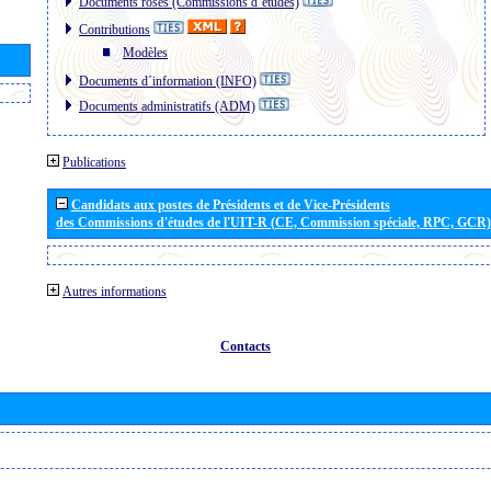
Documents roses (Commissions d´études)
Contributions
Modèles
Documents d´information (INFO)
Documents administratifs (ADM)
Publications
Candidats aux postes de Présidents et de Vice-Présidents
des Commissions d'études de l'UIT-R (CE, Commission spéciale, RPC, GCR)
Autres informations
Contacts