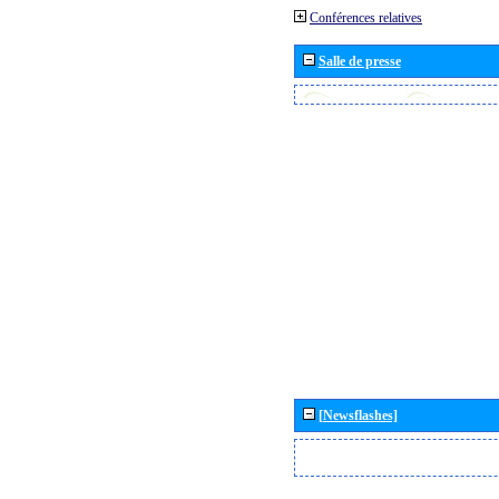
Conférences relatives
Salle de presse
[Newsflashes]