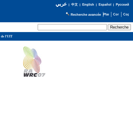
عربي
English
Español
Русский
|
中文
|
|
|
Recherche avancée
 de l'UIT