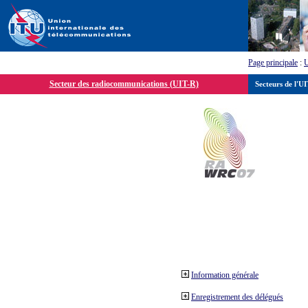
Page principale
:
Secteur des radiocommunications (UIT-R)
Secteurs de l'U
Information générale
Enregistrement des délégués