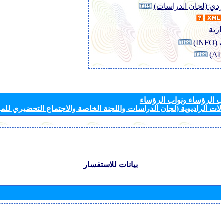
وردي (لجان الدراسات)
رية
I)
الرؤساء ونواب الرؤساء
ات الراديوية (لجان الدراسات واللجنة الخاصة والاجتماع التحضيري للمؤ
بيانات للاستفسار