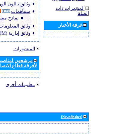
وثائق باللون ال
المؤتمرات ذات
مساهمات
الصلة
نماذج معيا
غرفة الأخبار
وثائق المعلومات (NFO
وثائق إدارية (ADM)
المنشورات
مرشحون لمناصب 
لأفرقة قطاع الاتصال
معلومات أخرى
[Newsflashes]