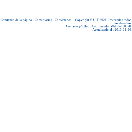
Comienzo de la página
-
Comentarios
-
Contáctenos
-
Copyright © UIT 2026
Reservados todos
los derechos
Contacto público :
Coordenador Web del UIT-R
Actualizado el : 2013-01-30