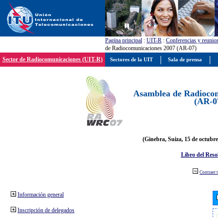
Pagína principal
:
UIT-R
:
Conferencias y reunio
de Radiocomunicaciones 2007 (AR-07)
Sector de Radiocomunicaciones (UIT-R)
Sectores de la UIT
Sala de prensa
Asamblea de Radiocom
(AR-0
(Ginebra, Suiza, 15 de octubre
Libro del Reso
Contraer 
Información general
Inscripción de delegados