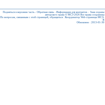
Подняться в верхнюю часть
-
Обратная связь
-
Информация для контактов
-
Знак охраны
авторского права © МСЭ 2026
Все права сохранены
По вопросам, связанным с этой страницей, обращаться :
Координатор Web-страницы МСЭ-
R
Обновлено : 2013-01-30