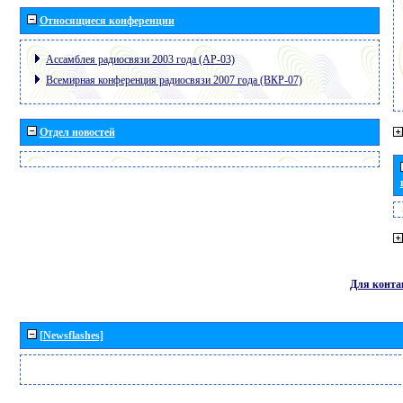
Относящиеся конференции
Ассамблея радиосвязи 2003 года (АР-03)
Всемирная конференция радиосвязи 2007 года (ВКР-07)
Отдел новостей
Для конта
[Newsflashes]