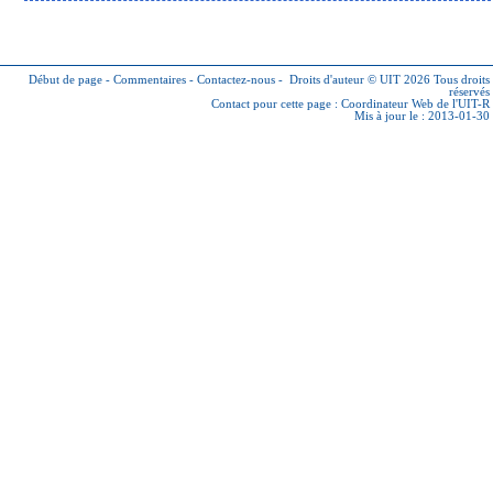
Début de page
-
Commentaires
-
Contactez-nous
-
Droits d'auteur © UIT 2026
Tous droits
réservés
Contact pour cette page :
Coordinateur Web de l'UIT-R
Mis à jour le : 2013-01-30