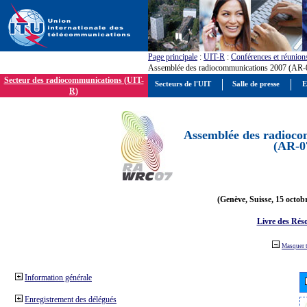
Page principale
:
UIT-R
:
Conférences et réunion
Assemblée des radiocommunications 2007 (AR-
Secteur des radiocommunications (UIT-
Secteurs de l'UIT
Salle de presse
E
R)
Assemblée des radioco
(AR-0
(Genève, Suisse, 15 octob
Livre des Réso
Masquer 
Information générale
Enregistrement des délégués