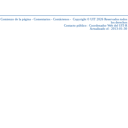
Comienzo de la página
-
Comentarios
-
Contáctenos
-
Copyright © UIT 2026
Reservados todos
los derechos
Contacto público :
Coordenador Web del UIT-R
Actualizado el : 2013-01-30