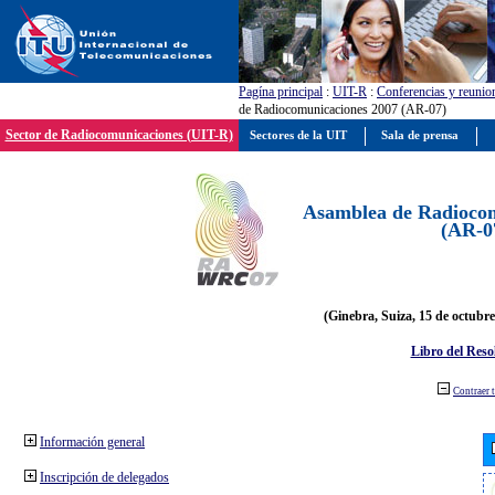
Pagína principal
:
UIT-R
:
Conferencias y reunio
de Radiocomunicaciones 2007 (AR-07)
Sector de Radiocomunicaciones (UIT-R)
Sectores de la UIT
Sala de prensa
Asamblea de Radiocom
(AR-0
(Ginebra, Suiza, 15 de octubre
Libro del Reso
Contraer 
Información general
Inscripción de delegados